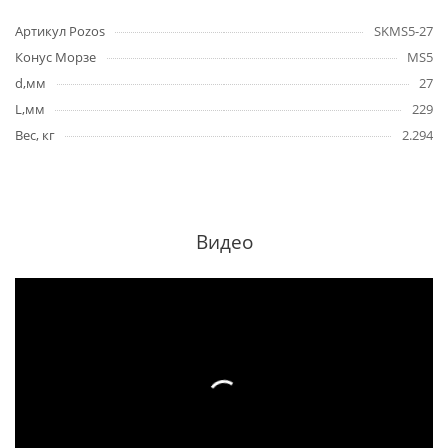
Артикул Pozos
SKMS5-27
Конус Морзе
MS5
d,мм
27
L,мм
229
Вес, кг
2.294
Видео