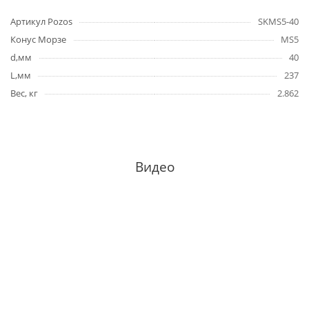
Артикул Pozos
SKMS5-40
Конус Морзе
MS5
d,мм
40
L,мм
237
Вес, кг
2.862
Видео