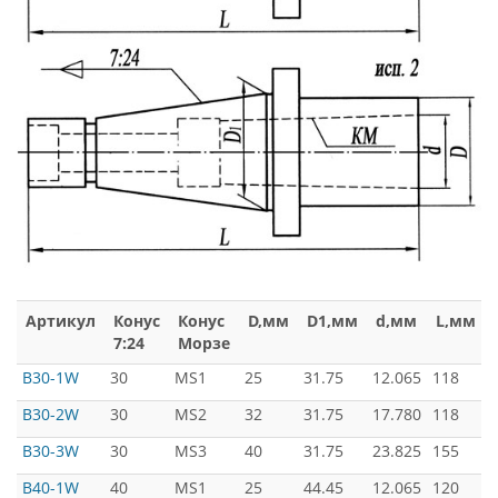
Артикул
Конус
Конус
D,мм
D1,мм
d,мм
L,мм
7:24
Морзе
B30-1W
30
MS1
25
31.75
12.065
118
B30-2W
30
MS2
32
31.75
17.780
118
B30-3W
30
MS3
40
31.75
23.825
155
B40-1W
40
MS1
25
44.45
12.065
120