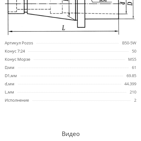
Артикул Pozos
B50-5W
Конус 7:24
50
Конус Морзе
MS5
D,мм
61
D1,мм
69.85
d,мм
44.399
L,мм
210
Исполнение
2
Видео