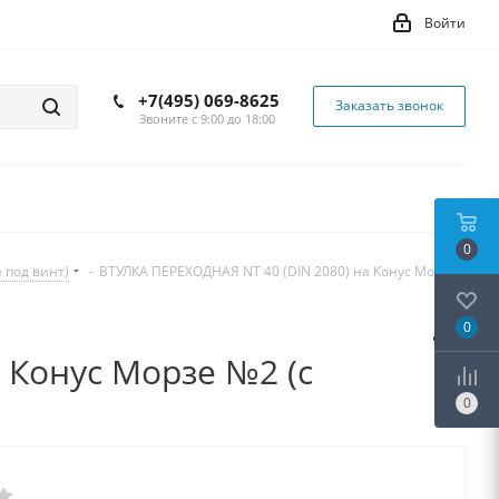
Войти
+7(495) 069-8625
Заказать звонок
Звоните с 9:00 до 18:00
0
 под винт)
-
ВТУЛКА ПЕРЕХОДНАЯ NT 40 (DIN 2080) на Конус Морзе
0
 Конус Морзе №2 (с
0