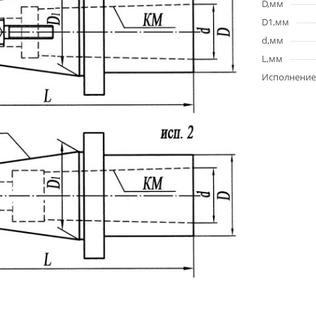
D,мм
D1,мм
d,мм
L,мм
Исполнение