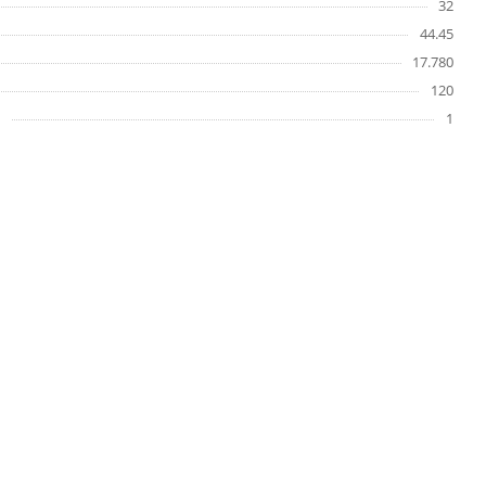
32
44.45
17.780
120
1