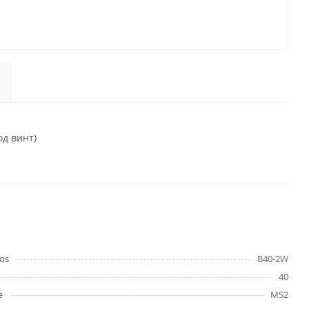
д винт)
os
B40-2W
40
е
MS2