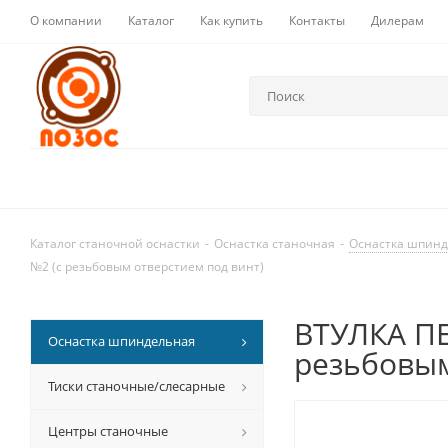
О компании
Каталог
Как купить
Контакты
Дилерам
Каталог станочной оснастки
-
Оснастка станочная
-
Оснастка шпин
№2 (с резьбовым отверстием под винт)
ВТУЛКА ПЕ
Оснастка шпиндельная
резьбовым
Тиски станочные/слесарные
Центры станочные