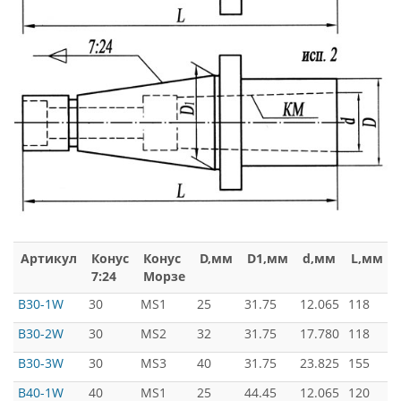
Артикул
Конус
Конус
D,мм
D1,мм
d,мм
L,мм
7:24
Морзе
B30-1W
30
MS1
25
31.75
12.065
118
B30-2W
30
MS2
32
31.75
17.780
118
B30-3W
30
MS3
40
31.75
23.825
155
B40-1W
40
MS1
25
44.45
12.065
120