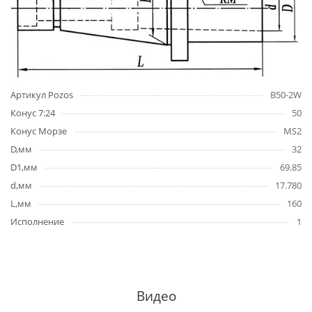
Артикул Pozos
B50-2W
Конус 7:24
50
Конус Морзе
MS2
D,мм
32
D1,мм
69.85
d,мм
17.780
L,мм
160
Исполнение
1
Видео