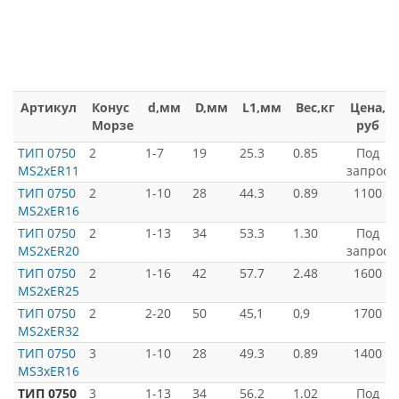
Артикул
Конус
d,мм
D,мм
L1,мм
Вес,кг
Цена,
Морзе
руб
ТИП 0750
2
1-7
19
25.3
0.85
Под
MS2xER11
запрос
ТИП 0750
2
1-10
28
44.3
0.89
1100
MS2xER16
ТИП 0750
2
1-13
34
53.3
1.30
Под
MS2xER20
запрос
ТИП 0750
2
1-16
42
57.7
2.48
1600
MS2xER25
ТИП 0750
2
2-20
50
45,1
0,9
1700
MS2xER32
ТИП 0750
3
1-10
28
49.3
0.89
1400
MS3xER16
ТИП 0750
3
1-13
34
56.2
1.02
Под