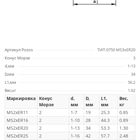
Артикул Pozos
ТИП 0750 MS3xER20
Конус Морзе
3
d,мм
1-13
D,мм
34
L1,мм
56.2
Вес,кг
1.02
Маркировка
Конус
d,
D,
L1,
Вес,
Морзе
мм
мм
мм
кг
MS2xER11
2
1-7
19
25.3
0.85
MS2xER16
2
1-10
28
44.3
0.89
MS2xER20
2
1-13
34
53.3
1.30
MS2xER25
2
1-16
42
57.7
2.48