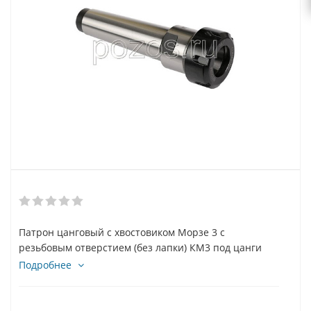
Патрон цанговый с хвостовиком Морзе 3 с
резьбовым отверстием (без лапки) КМ3 под цанги
ER20 (ТИП 0750 MS3xER20)
Подробнее