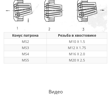
Конус патрона
Резьба в хвостовике
MS2
M10 X 1.5
MS3
M12 X 1.75
MS4
M16 X 2.0
MS5
M20 X 2.5
Видео