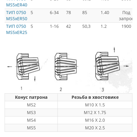
MS5xER40
ТИП 0750
5
6-34
78
85
1.40
Под
MS5xER50
запрос
ТИП 0750
5
1-16
42
50,3
1.2
1900
MS5xER25
Конус патрона
Резьба в хвостовике
MS2
M10 X 1.5
MS3
M12 X 1.75
MS4
M16 X 2.0
MS5
M20 X 2.5