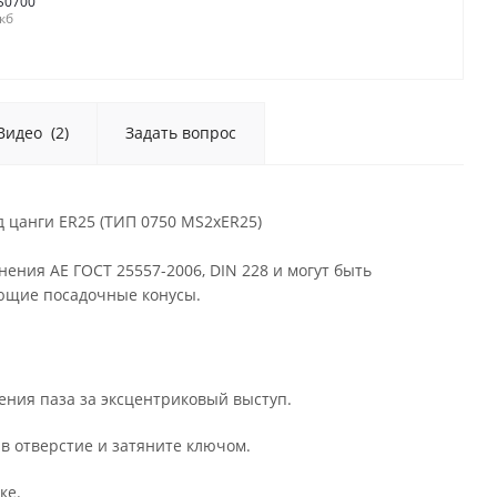
S0700
 кб
Видео
(2)
Задать вопрос
д цанги ER25 (ТИП 0750 MS2xER25)
ния AE ГОСТ 25557-2006, DIN 228 и могут быть
ющие посадочные конусы.
ления паза за эксцентриковый выступ.
 в отверстие и затяните ключом.
ке.