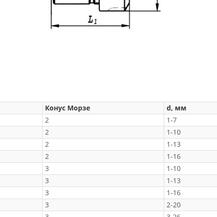
Конус Морзе
d, мм
2
1-7
2
1-10
2
1-13
2
1-16
3
1-10
3
1-13
3
1-16
3
2-20
3
3-26