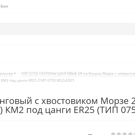
Блог
дельная
-
ТИП 0750 ПАТРОНЫ ЦАНГОВЫЕ ER на Конусы Морзе с отверстием 
) КМ2 под цанги ER25 (ТИП 0750 MS2xER25
нговый с хвостовиком Морзе 
и) КМ2 под цанги ER25 (ТИП 0