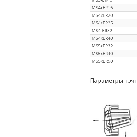
MS4xER16
MS4xER20
MS4xER25
MS4-ER32
MS4xER40
MS5xER32
MS5xER40
MS5xER50
Параметры точ