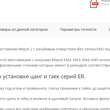
POZO
512,9
Товары из данной категории
Параметры точности
остовиком Морзе 2 с резьбовым отверстием (без лапки) КМ2 по
ся хвостовиками с конусами Морзе КМ2, КМ3, КМ4, КМ5 исполне
фрезерными станками которые имеют в шпинделе соответству
 установке цанг и гаек серий ER.
йку под углом и проверните, слегка прижимая к гайке, до зацеп
ите цангу в гайку и вложите в цанговый патрон. Вставьте фрезу
ли цанги все действия необходимо повторить в обратном поряд