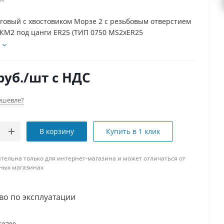
говый с хвостовиком Морзе 2 с резьбовым отверстием
) КМ2 под цанги ER25 (ТИП 0750 MS2xER25
руб.
/шт
с НДС
ешевле?
В корзину
Купить в 1 клик
тельна только для интернет-магазина и может отличаться от
ных магазинах
во по эксплуатации