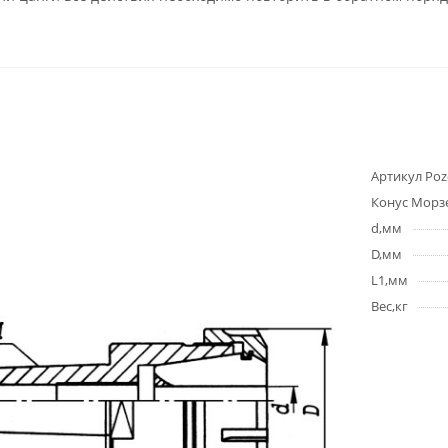
Артикул Poz
Конус Морз
d,мм
D,мм
L1,мм
Вес,кг