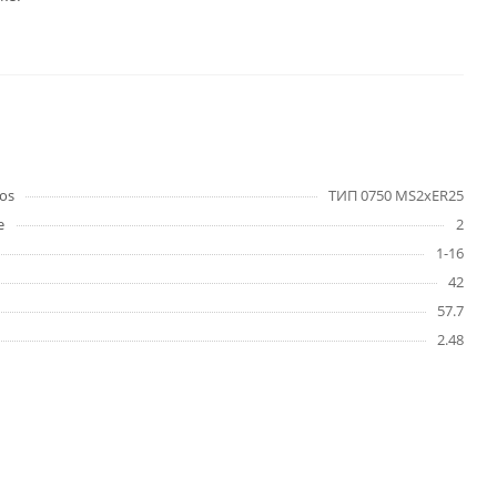
os
ТИП 0750 MS2xER25
е
2
1-16
42
57.7
2.48