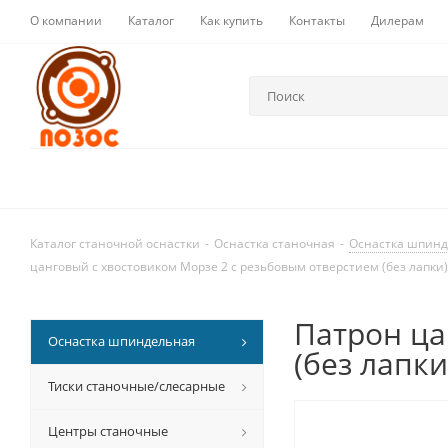
О компании
Каталог
Как купить
Контакты
Дилерам
Каталог станочной оснастки
-
Оснастка станочная
-
Оснастка шпин
цанговый с хвостовиком Морзе 2 с резьбовым отверстием (без лапки
Патрон ца
Оснастка шпиндельная
(без лапк
Тиски станочные/слесарные
Центры станочные