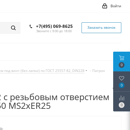
Войти
+7(495) 069-8625
Заказать звонок
Звоните с 9:00 до 18:00
0
под винт (без лапки) по ГОСТ 25557-82, DIN228
-
Патрон
0
2 с резьбовым отверстием
750 MS2xER25
0