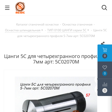
Каталог станочной оснастки
-
Оснастка станочная
-
Оснастка шпиндельная
-
ТИП 0100 ЦАНГИ серии 5C
-
Цанги 5С
для четырехгранного профиля S-7мм арт: 5C02070M
Цанги 5С для четырехгранного профиля S-
0
7мм арт: 5C02070M
0
0