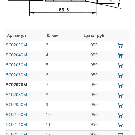
Артикул
S, мм
Цена, руб
5C02030M
3
950
5C02040M
4
950
5C02050M
5
950
5C02060M
6
950
5C02070M
7
950
5C02080M
8
950
5C02090M
9
950
5C02100M
10
950
5C02110M
11
950
5C02120M
12
950