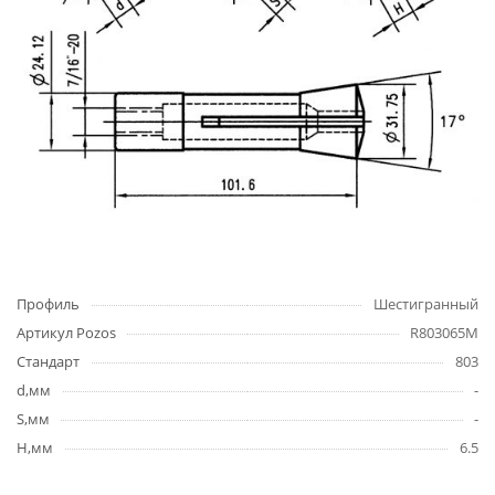
Профиль
Шестигранный
Артикул Pozos
R803065M
Стандарт
803
d,мм
-
S,мм
-
H,мм
6.5