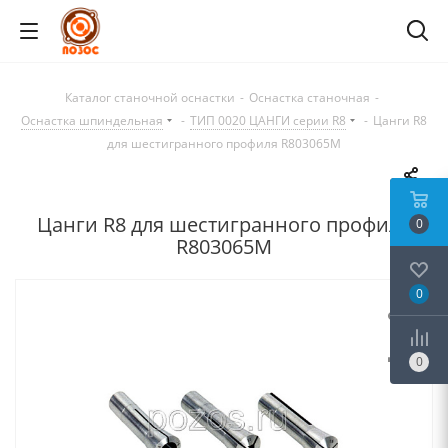
Каталог станочной оснастки
-
Оснастка станочная
-
Оснастка шпиндельная
-
ТИП 0020 ЦАНГИ серии R8
-
Цанги R8
для шестигранного профиля R803065M
Цанги R8 для шестигранного профиля
0
R803065M
0
0