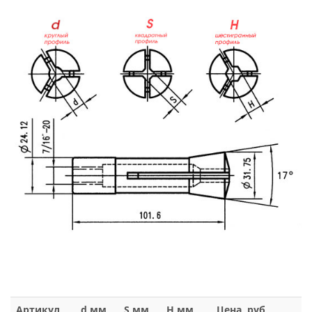
Артикул
d,мм
S,мм
H,мм
Цена, руб