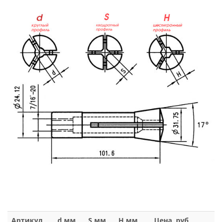
Артикул
d,мм
S,мм
H,мм
Цена, руб