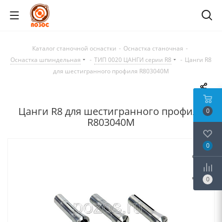
Каталог станочной оснастки
-
Оснастка станочная
-
Оснастка шпиндельная
-
ТИП 0020 ЦАНГИ серии R8
-
Цанги R8
для шестигранного профиля R803040M
Цанги R8 для шестигранного профиля
0
R803040M
0
0