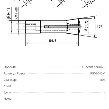
Профиль
Шестигранный
Артикул Pozos
R803040M
Стандарт
803
d,мм
-
S,мм
-
H,мм
4