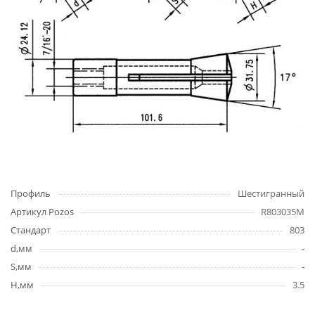
Профиль
Шестигранный
Артикул Pozos
R803035M
Стандарт
803
d,мм
-
S,мм
-
H,мм
3.5