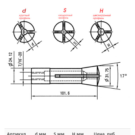
Артикул
d,мм
S,мм
H,мм
Цена, руб