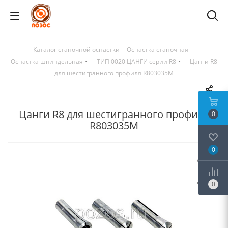
Каталог станочной оснастки
-
Оснастка станочная
-
Оснастка шпиндельная
-
ТИП 0020 ЦАНГИ серии R8
-
Цанги R8
для шестигранного профиля R803035M
Цанги R8 для шестигранного профиля
0
R803035M
0
0