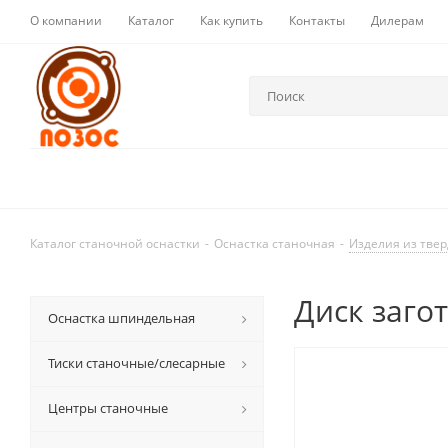
О компании
Каталог
Как купить
Контакты
Дилерам
Каталог станочной оснастки
-
Оснастка станочная
-
Изделия из твер
Диск заго
Оснастка шпиндельная
Тиски станочные/слесарные
Центры станочные