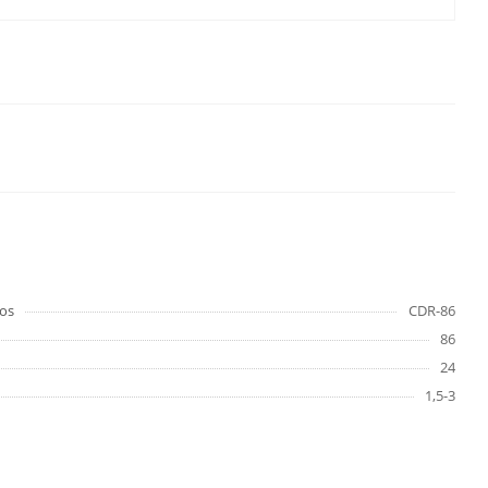
os
CDR-86
86
24
1,5-3