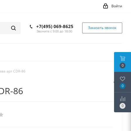
Войти
+7(495) 069-8625
Заказать звонок
Звоните с 9:00 до 18:00
0
ава арт CDR-86
0
CDR-86
0