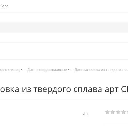
Блог
дого сплава
-
Диски твердосплавные
-
Диск заготовка из твердого спл
товка из твердого сплава арт 