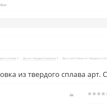
Блог
дого сплава
-
Диски твердосплавные
-
Диск заготовка из твердого спл
овка из твердого сплава арт. 