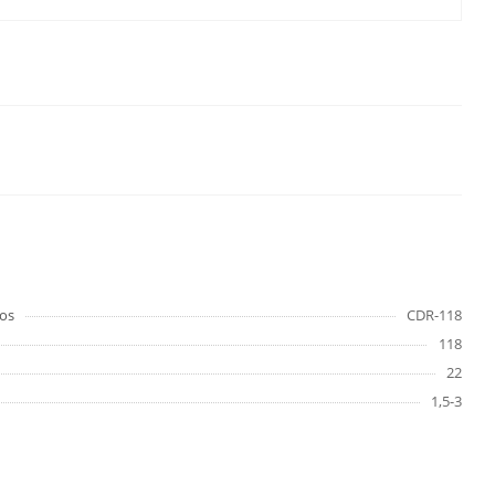
os
CDR-118
118
22
1,5-3