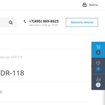
Войти
+7(495) 069-8625
Заказать звонок
Звоните с 9:00 до 18:00
0
ава арт. CDR-118
0
CDR-118
0