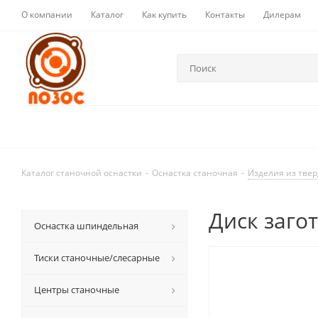
О компании
Каталог
Как купить
Контакты
Дилерам
Каталог станочной оснастки
-
Оснастка станочная
-
Изделия из твер
Диск загот
Оснастка шпиндельная
Тиски станочные/слесарные
Центры станочные