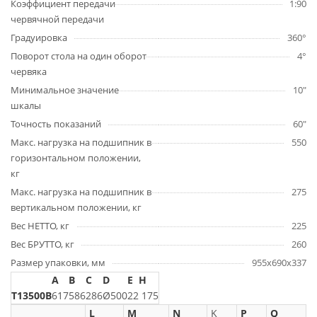
Коэффициент передачи
1:90
червячной передачи
Градуировка
360°
Поворот стола на один оборот
4°
червяка
Минимальное значение
10"
шкалы
Точность показаний
60"
Макс. нагрузка на подшипник в
550
горизонтальном положении,
кг
Макс. нагрузка на подшипник в
275
вертикальном положении, кг
Вес НЕТТО, кг
225
Вес БРУТТО, кг
260
Размер упаковки, мм
955х690х337
A
B
C
D
E
H
T13500B
617
586
286
Ø500
22
175
L
M
N
K
P
Q