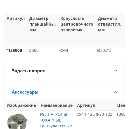
Артикул
Диаметр
Конусность
Диаметр
В
планшайбы,
центровочного
отверстия,
п
мм
отверстия
мм
в
п
м
T13500B
Ø500
KM4
Ø50х15
2
Задать вопрос
Аксессуары
Изображение
Наименование
Артикул
Цена
PS3 ПАТРОНЫ
DK11-125 (PS3-125)
13900
ТОКАРНЫЕ
трехкулачковые