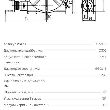
Артикул Pozos
T13500B
Диаметр планшайбы, мм
Ø500
Конусность центровочного
KM4
отверстия
Диаметр отверстия, мм
Ø50х15
Высота центра при
286
вертикальном положении,
мм
Ширина Т-паза, мм
20
Углы схождении Т-пазов
45°
Модули червячной шестерни
3.5