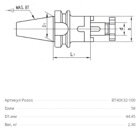
Артикул Pozos
BT40X32-100
D,мм
58
D1,мм
44.45
Вес, кг
2.30