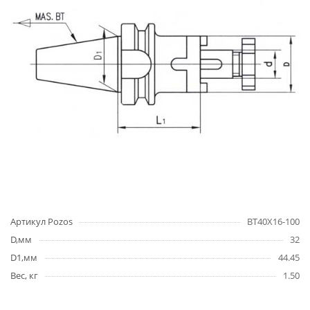
Артикул Pozos
BT40X16-100
D,мм
32
D1,мм
44.45
Вес, кг
1.50