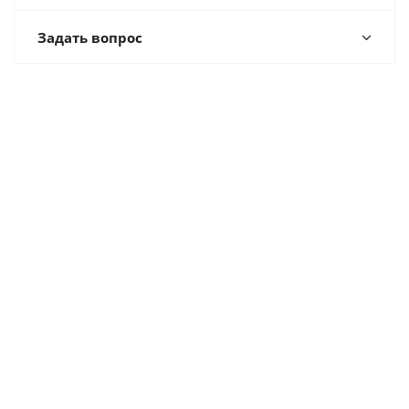
Задать вопрос
Компания
Каталог
Контакты
Дилерам
Политика
Как купить
Условия оплаты
Условия доставки
Гарантия на товар