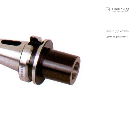
Нашли д
Цена действи
цен в рознич