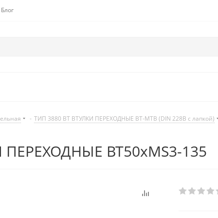
Блог
дельная
-
ТИП 3880 BT ВТУЛКИ ПЕРЕХОДНЫЕ BT-MTB (DIN 228B с лапкой)
И ПЕРЕХОДНЫЕ BT50xMS3-135