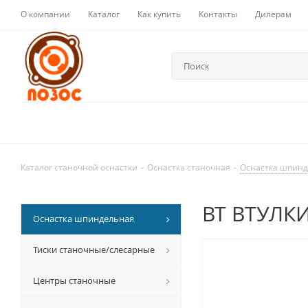
О компании
Каталог
Как купить
Контакты
Дилерам
Каталог станочной оснастки
-
Оснастка станочная
-
Оснастка шпин
BT ВТУЛК
Оснастка шпиндельная
Тиски станочные/слесарные
Центры станочные