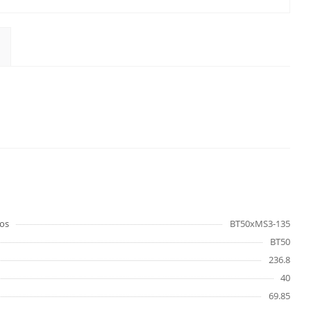
os
BT50xMS3-135
ВТ50
236.8
40
69.85