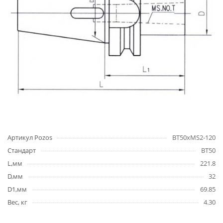
Артикул Pozos
BT50xMS2-120
Стандарт
ВТ50
L,мм
221.8
D,мм
32
D1,мм
69.85
Вес, кг
4.30