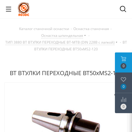
Каталог станочной оснастки
-
Оснастка станочная
-
Оснастка шпиндельная
-
ТИП 3880 BT ВТУЛКИ ПЕРЕХОДНЫЕ BT-MTB (DIN 228B с лапкой)
-
BT
ВТУЛКИ ПЕРЕХОДНЫЕ BT50xMS2-120
0
BT ВТУЛКИ ПЕРЕХОДНЫЕ BT50xMS2-120
0
0