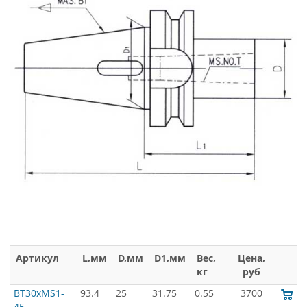
Артикул
L,мм
D,мм
D1,мм
Вес,
Цена,
кг
руб
BT30xMS1-
93.4
25
31.75
0.55
3700
45