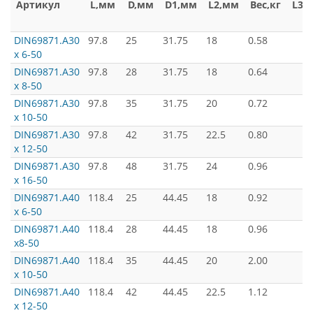
Артикул
L,мм
D,мм
D1,мм
L2,мм
Вес,кг
L3,
DIN69871.А30
97.8
25
31.75
18
0.58
х 6-50
DIN69871.А30
97.8
28
31.75
18
0.64
х 8-50
DIN69871.А30
97.8
35
31.75
20
0.72
х 10-50
DIN69871.А30
97.8
42
31.75
22.5
0.80
х 12-50
DIN69871.А30
97.8
48
31.75
24
0.96
х 16-50
DIN69871.А40
118.4
25
44.45
18
0.92
х 6-50
DIN69871.А40
118.4
28
44.45
18
0.96
х8-50
DIN69871.А40
118.4
35
44.45
20
2.00
х 10-50
DIN69871.А40
118.4
42
44.45
22.5
1.12
х 12-50