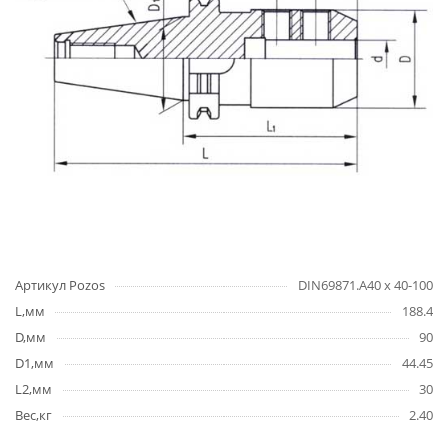
Артикул Pozos
DIN69871.А40 х 40-100
L,мм
188.4
D,мм
90
D1,мм
44.45
L2,мм
30
Вес,кг
2.40