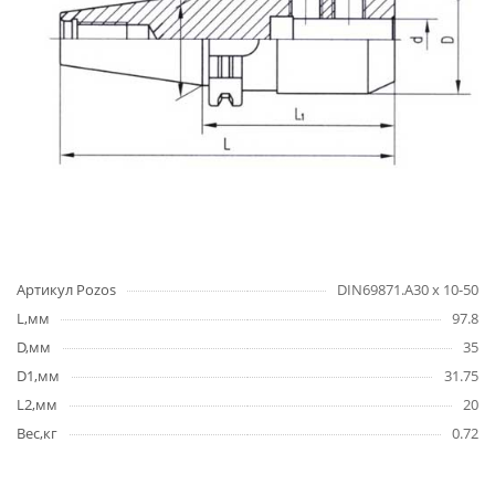
Артикул Pozos
DIN69871.А30 х 10-50
L,мм
97.8
D,мм
35
D1,мм
31.75
L2,мм
20
Вес,кг
0.72