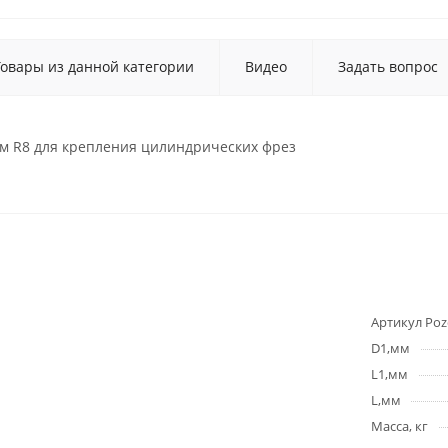
Товары из данной категории
Видео
Задать вопрос
ом R8 для крепления цилиндрических фрез
Артикул Poz
D1,мм
L1,мм
L,мм
Масса, кг