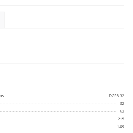
os
DGR8-32
32
63
215
1.09