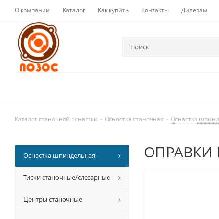
О компании
Каталог
Как купить
Контакты
Дилерам
Каталог станочной оснастки
-
Оснастка станочная
-
Оснастка шпин
ОПРАВКИ R
Оснастка шпиндельная
Тиски станочные/слесарные
Центры станочные