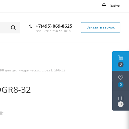
Войти
+7(495) 069-8625
Заказать звонок
Звоните с 9:00 до 18:00
0
R8 для цилиндрических фрез DGR8-32
0
DGR8-32
0