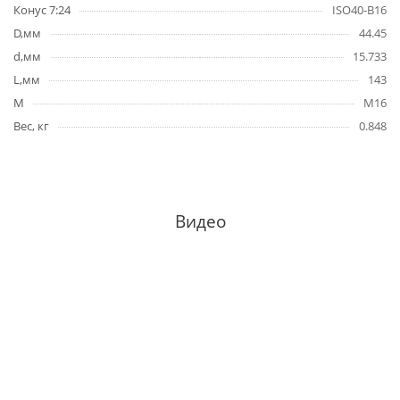
Конус 7:24
ISO40-B16
D,мм
44.45
d,мм
15.733
L,мм
143
M
M16
Вес, кг
0.848
Видео