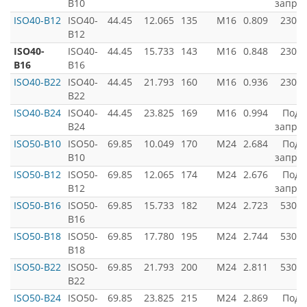
B10
запро
ISO40-B12
ISO40-
44.45
12.065
135
M16
0.809
2300
B12
ISO40-
ISO40-
44.45
15.733
143
M16
0.848
2300
B16
B16
ISO40-B22
ISO40-
44.45
21.793
160
M16
0.936
2300
B22
ISO40-B24
ISO40-
44.45
23.825
169
M16
0.994
Под
B24
запро
ISO50-B10
ISO50-
69.85
10.049
170
M24
2.684
Под
B10
запро
ISO50-B12
ISO50-
69.85
12.065
174
M24
2.676
Под
B12
запро
ISO50-B16
ISO50-
69.85
15.733
182
M24
2.723
5300
B16
ISO50-B18
ISO50-
69.85
17.780
195
M24
2.744
5300
B18
ISO50-B22
ISO50-
69.85
21.793
200
M24
2.811
5300
B22
ISO50-B24
ISO50-
69.85
23.825
215
M24
2.869
Под