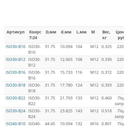
Артикул
Конус
D,мм
d,мм
L,мм
M
Вес,
Цена,
7:24
кг
руб
ISO30-B10
ISO30-
31.75
10.094
104
M12
0.325
2200
B10
ISO30-B12
ISO30-
31.75
12.065
108
M12
0.330
2200
B12
ISO30-B16
ISO30-
31.75
15.733
116
M12
0.372
2200
B16
ISO30-B18
ISO30-
31.75
17.780
124
M12
0.393
2200
B18
ISO30-B22
ISO30-
31.75
21.793
133
M12
0.460
Под
B22
запро
ISO30-B24
ISO30-
31.75
23.825
143
M12
0.518
Под
B24
запро
ISO40-B10
ISO40-
44.45
10.094
132
M16
0.801
Под