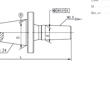
L,мм
M
Вес, кг