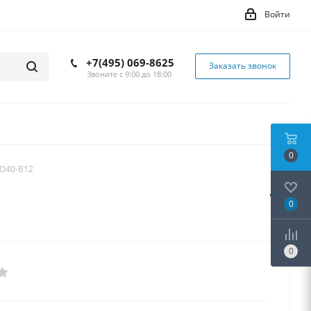
Войти
+7(495) 069-8625
Заказать звонок
Звоните с 9:00 до 18:00
0
O40-B12
0
0