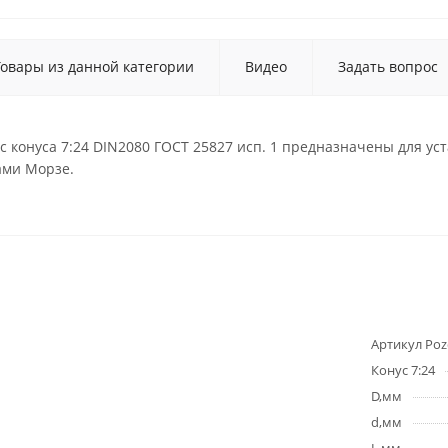
Товары из данной категории
Видео
Задать вопрос
 конуса 7:24 DIN2080 ГОСТ 25827 исп. 1 предназначены для ус
ами Морзе.
Артикул Poz
Конус 7:24
D,мм
d,мм