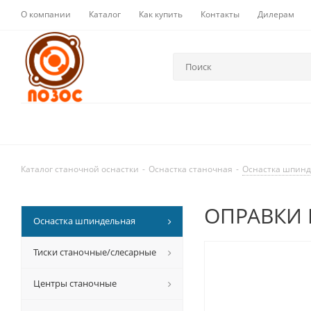
О компании
Каталог
Как купить
Контакты
Дилерам
Каталог станочной оснастки
-
Оснастка станочная
-
Оснастка шпин
ОПРАВКИ 
Оснастка шпиндельная
Тиски станочные/слесарные
Центры станочные