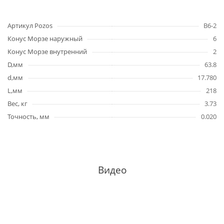
Артикул Pozos
B6-2
Конус Морзе наружный
6
Конус Морзе внутренний
2
D,мм
63.8
d,мм
17.780
L,мм
218
Вес, кг
3.73
Точность, мм
0.020
Видео