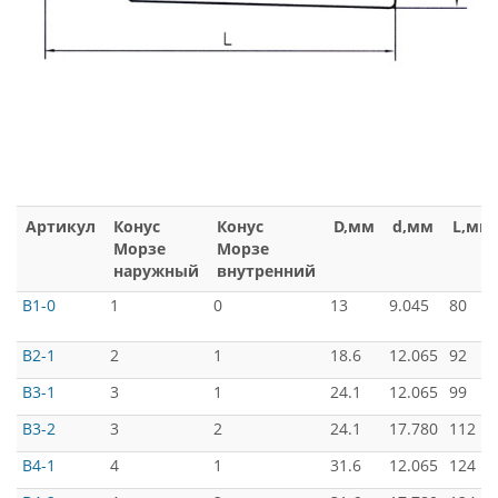
Артикул
Конус
Конус
D,мм
d,мм
L,мм
Морзе
Морзе
наружный
внутренний
B1-0
1
0
13
9.045
80
B2-1
2
1
18.6
12.065
92
B3-1
3
1
24.1
12.065
99
B3-2
3
2
24.1
17.780
112
B4-1
4
1
31.6
12.065
124