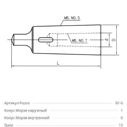
Артикул Pozos
B1-0
Конус Морзе наружный
1
Конус Морзе внутренний
0
D,мм
13