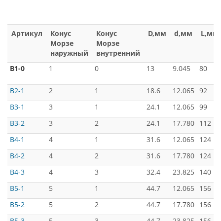
Артикул
Конус
Конус
D,мм
d,мм
L,мм
Морзе
Морзе
наружный
внутренний
B1-0
1
0
13
9.045
80
B2-1
2
1
18.6
12.065
92
B3-1
3
1
24.1
12.065
99
B3-2
3
2
24.1
17.780
112
B4-1
4
1
31.6
12.065
124
B4-2
4
2
31.6
17.780
124
B4-3
4
3
32.4
23.825
140
B5-1
5
1
44.7
12.065
156
B5-2
5
2
44.7
17.780
156
B5-3
5
3
44.7
23.825
156