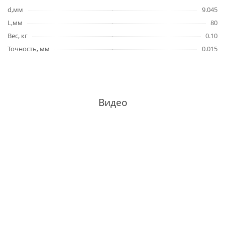
d,мм
9.045
L,мм
80
Вес, кг
0.10
Точность, мм
0.015
Видео