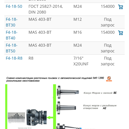
F4-18-50
ГОСТ 25827-2014,
M24
154000
DIN 2080
F4-18-
MAS 403-BT
M12
Под
BT30
запрос
F4-18-
MAS 403-BT
M16
154000
BT40
F4-18-
MAS 403-BT
M24
Под
BT50
запрос
F4-18-R8
R8
7/16"
Под
X20UNF
запрос