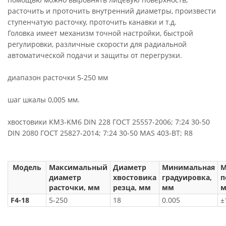
расточить и проточить внутренний диаметры, произвести
ступенчатую расточку, проточить канавки и т.д.
Головка имеет механизм точной настройки, быстрой
регулировки, различные скорости для радиальной
автоматической подачи и защиты от перегрузки.
диапазон расточки 5-250 мм
шаг шкалы 0,005 мм.
хвостовики KM3-KM6 DIN 228 ГОСТ 25557-2006; 7:24 30-50
DIN 2080 ГОСТ 25827-2014; 7:24 30-50 MAS 403-BT; R8
Модель
Максимальный
Диаметр
Минимальная
М
диаметр
хвостовика
градуировка,
п
расточки, мм
резца, мм
мм
F4-18
5-250
18
0.005
±