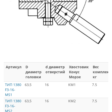
Артикул
D
d диаметр
Хвостовик
Вес
диаметр
отверстий
Конус
комплект
головки
Морзе
кг
ТИП 1380
63,5
16
КМ1
7.5
F3-16-
MS1
ТИП 1380
63,5
16
КМ2
7.5
F3-16-
MS2