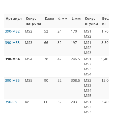
Артикул
Конус
D,мм
d,мм
L,мм
Конус
Вес,
патрона
втулки
кг
390-MS2
MS2
52
24
170
MS1
1.70
MS2
390-MS3
MS3
66
32
197
MS1
3.50
MS2
MS3
390-MS4
MS4
78
42
246.5
MS1
9,40
MS2
MS3
MS4
390-MS5
MS5
90
52
308.5
MS2
12.00
MS3
MS4
MS5
390-R8
R8
66
32
203
MS1
3.40
MS2
MS3