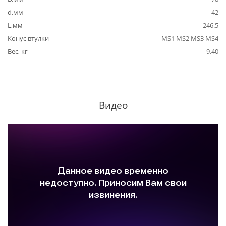
d,мм
42
L,мм
246.5
Конус втулки
MS1 MS2 MS3 MS4
Вес, кг
9,40
Видео