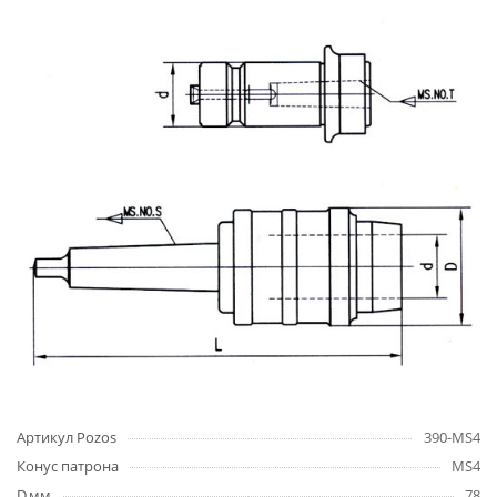
Артикул Pozos
390-MS4
Конус патрона
MS4
D,мм
78