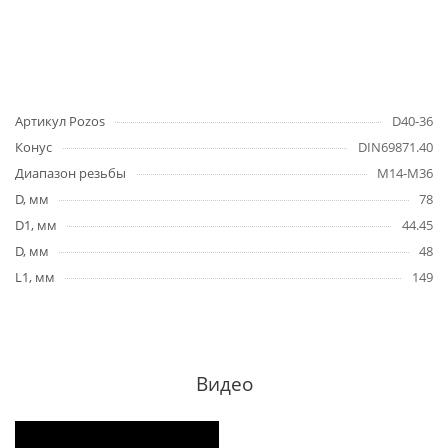
Артикул Pozos
D40-36
Конус
DIN69871.40
Диапазон резьбы
M14-M36
D, мм
78
D1, мм
44.45
D, мм
48
L1, мм
149
Видео