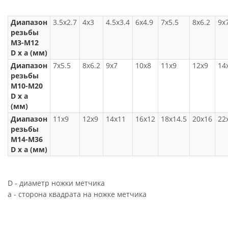
Диапазон
3.5x2.7
4x3
4.5x3.4
6x4.9
7x5.5
8x6.2
9x
резьбы
M3-M12
D x a (мм)
Диапазон
7x5.5
8x6.2
9x7
10x8
11x9
12x9
14
резьбы
M10-M20
D x a
(мм)
Диапазон
11x9
12x9
14x11
16x12
18x14.5
20x16
22
резьбы
M14-M36
D x a (мм)
D - диаметр ножки метчика
a - сторона квадрата на ножке метчика