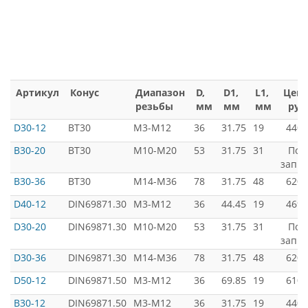
Артикул
Конус
Диапазон
D,
D1,
L1,
Цена
резьбы
мм
мм
мм
руб
D30-12
BT30
M3-M12
36
31.75
19
4400
B30-20
BT30
M10-M20
53
31.75
31
Под
запро
B30-36
BT30
M14-M36
78
31.75
48
6200
D40-12
DIN69871.30
M3-M12
36
44.45
19
4699
D30-20
DIN69871.30
M10-M20
53
31.75
31
Под
запро
D30-36
DIN69871.30
M14-M36
78
31.75
48
6200
D50-12
DIN69871.50
M3-M12
36
69.85
19
6100
B30-12
DIN69871.50
M3-M12
36
31.75
19
4400