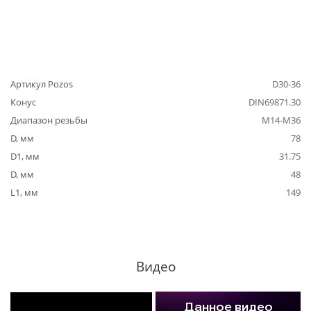
Артикул Pozos
D30-36
Конус
DIN69871.30
Диапазон резьбы
M14-M36
D, мм
78
D1, мм
31.75
D, мм
48
L1, мм
149
Видео