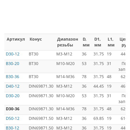
Артикул
Конус
Диапазон
D,
D1,
L1,
Цена
резьбы
мм
мм
мм
руб
D30-12
BT30
M3-M12
36
31.75
19
4400
B30-20
BT30
M10-M20
53
31.75
31
Под
запро
B30-36
BT30
M14-M36
78
31.75
48
6200
D40-12
DIN69871.30
M3-M12
36
44.45
19
4699
D30-20
DIN69871.30
M10-M20
53
31.75
31
Под
запро
D30-36
DIN69871.30
M14-M36
78
31.75
48
6200
D50-12
DIN69871.50
M3-M12
36
69.85
19
6100
B30-12
DIN69871.50
M3-M12
36
31.75
19
4400