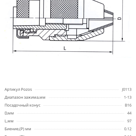
Артикул Pozos
J0113
Диапазон зажима,мм
1-13
Посадочный конус
B16
D,мм
44
L,мм
97
Биение,(P) мм
0.12