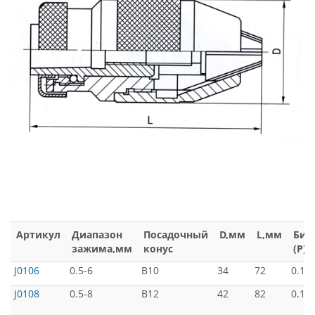
Артикул
Диапазон
Посадочный
D,мм
L,мм
Бие
зажима,мм
конус
(P)
J0106
0.5-6
B10
34
72
0.12
J0108
0.5-8
B12
42
82
0.12