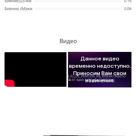
Биение,(D) мм
0.16
Биение, (M)мм
0.06
Видео