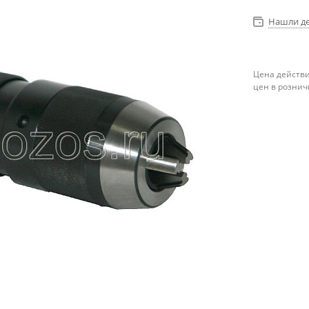
Нашли д
Цена действи
цен в рознич