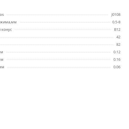
os
J0108
ажима,мм
0.5-8
 конус
B12
42
82
мм
0.12
мм
0.16
)мм
0.06