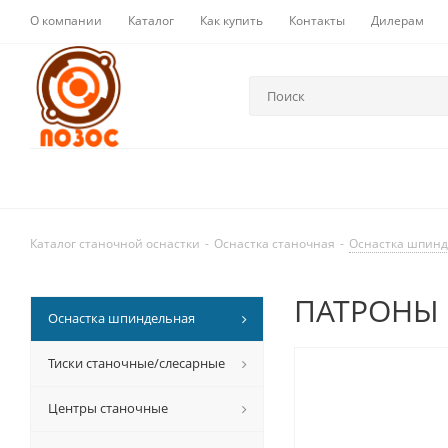
О компании
Каталог
Как купить
Контакты
Дилерам
Каталог станочной оснастки
-
Оснастка станочная
-
Оснастка шпин
ПАТРОНЫ 
Оснастка шпиндельная
Тиски станочные/слесарные
Центры станочные