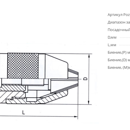
Артикул Poz
Диапазон з
Посадочный
D,мм
L,мм
Биение,(P) 
Биение,(D) 
Биение, (M