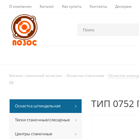
О компании
Каталог
Как купить
Контакты
Дилерам
Каталог станочной оснастки
-
Оснастка станочная
-
Оснастка шпин
R8
ТИП 0752 
Оснастка шпиндельная
Тиски станочные/слесарные
Центры станочные