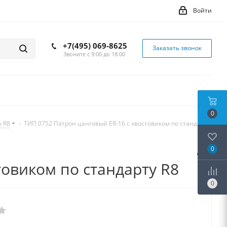
Войти
+7(495) 069-8625
Заказать звонок
Звоните с 9:00 до 18:00
0
 R8
-
ТИП 0752 Патрон цанговый ER-16 c хвостовиком по стандарту
0
товиком по стандарту R8
0