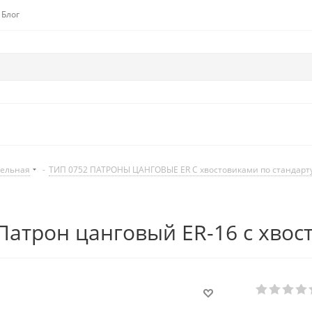
Блог
дельная
-
ТИП 0752 ПАТРОНЫ ЦАНГОВЫЕ ER С хвостовиками по стандарту
Патрон цанговый ER-16 c хвос