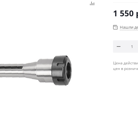
1 550
Нашли д
Цена действи
цен в рознич