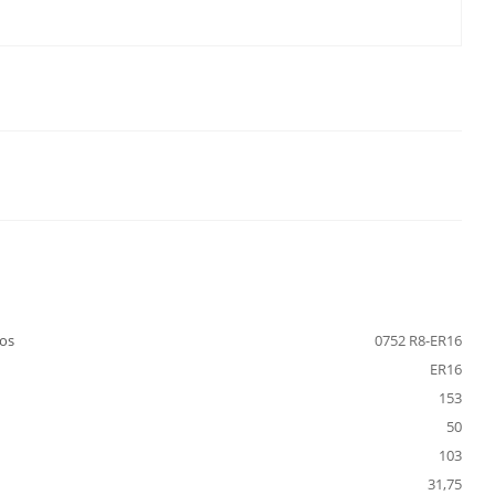
os
0752 R8-ER16
ER16
153
50
103
31,75