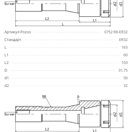
Артикул Pozos
0752 R8-ER32
Стандарт
ER32
L
163
L1
60
L2
103
D
31,75
d1
50
d2
32