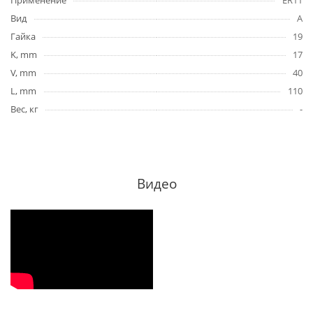
Применение
ER11
Вид
A
Гайка
19
K, mm
17
V, mm
40
L, mm
110
Вес, кг
-
Видео