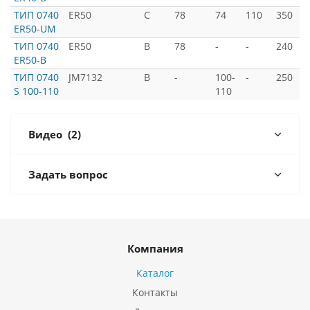
ТИП 0740
ER50
C
78
74
110
350
-
ER50-UM
ТИП 0740
ER50
В
78
-
-
240
-
ER50-В
ТИП 0740
JM7132
B
-
100-
-
250
-
S 100-110
110
Видео
(2)
Задать вопрос
Компания
Каталог
Контакты