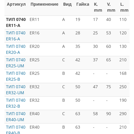
Артикул
Применение
Вид
Гайка
K,
V,
L,
mm
mm
mm
ТИП 0740
ER11
A
19
17
40
110
-
ER11-A
ТИП 0740
ER16
A
28
25
53
120
-
ER16-A
ТИП 0740
ER20
A
35
30
60
130
-
ER20-A
ТИП 0740
ER25
C
42
37
65
210
-
ER25-UM
ТИП 0740
ER25
В
42
-
-
168
-
ER25-В
ТИП 0740
ER32
C
50
47
75
250
-
ER32-UM
ТИП 0740
ER32
B
50
-
-
190
-
ER32-B
ТИП 0740
ER40
C
63
58
90
290
-
ER40-UM
ТИП 0740
ER40
В
63
-
-
210
-
ER40-B