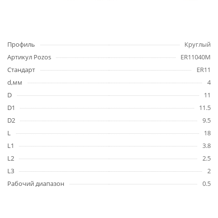
Профиль
Круглый
Артикул Pozos
ER11040M
Стандарт
ER11
d,мм
4
D
11
D1
11.5
D2
9.5
L
18
L1
3.8
L2
2.5
L3
2
Рабочий диапазон
0.5