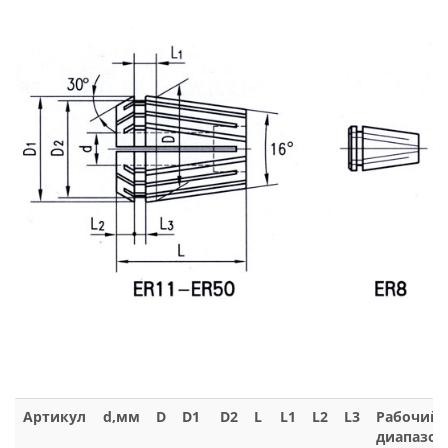
Артикул
d,мм
D
D1
D2
L
L1
L2
L3
Рабочий
диапазон