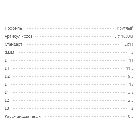
Профиль
Круглый
Артикул Pozos
ER11030M
Стандарт
ER11
d,мм
3
D
11
D1
11.5
D2
9.5
L
18
L1
3.8
L2
2.5
L3
2
Рабочий диапазон
0.5