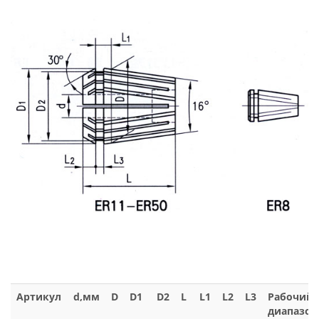
Артикул
d,мм
D
D1
D2
L
L1
L2
L3
Рабочий
диапазон