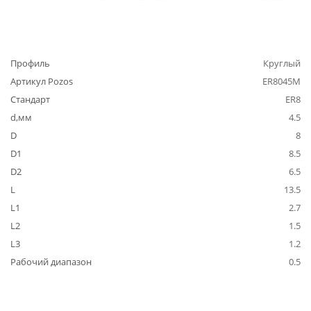
Профиль
Круглый
Артикул Pozos
ER8045M
Стандарт
ER8
d,мм
4.5
D
8
D1
8.5
D2
6.5
L
13.5
L1
2.7
L2
1.5
L3
1.2
Рабочий диапазон
0.5