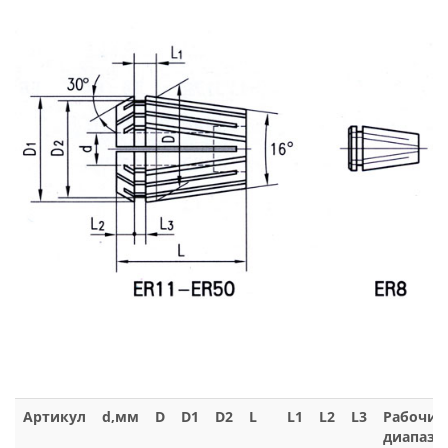
Артикул
d,мм
D
D1
D2
L
L1
L2
L3
Рабочий
диапазо