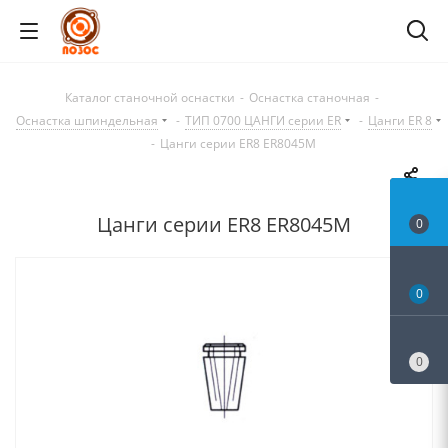
Каталог станочной оснастки
-
Оснастка станочная
-
Оснастка шпиндельная
-
ТИП 0700 ЦАНГИ серии ER
-
Цанги ER 8
-
Цанги серии ER8 ER8045M
Цанги серии ER8 ER8045M
0
0
0