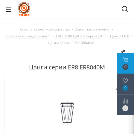
Каталог станочной оснастки
-
Оснастка станочная
-
Оснастка шпиндельная
-
ТИП 0700 ЦАНГИ серии ER
-
Цанги ER 8
-
Цанги серии ER8 ER8040M
Цанги серии ER8 ER8040M
0
0
0