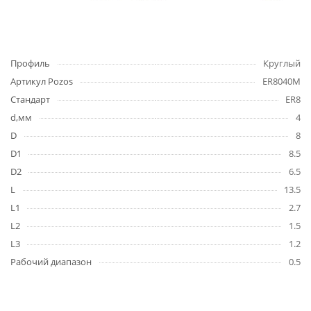
Профиль
Круглый
Артикул Pozos
ER8040M
Стандарт
ER8
d,мм
4
D
8
D1
8.5
D2
6.5
L
13.5
L1
2.7
L2
1.5
L3
1.2
Рабочий диапазон
0.5