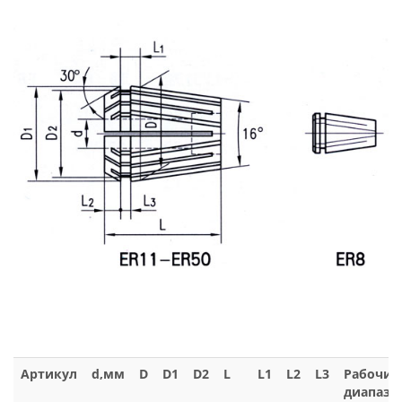
Артикул
d,мм
D
D1
D2
L
L1
L2
L3
Рабочий
диапазо