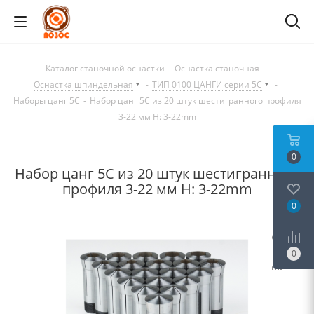
Каталог станочной оснастки
-
Оснастка станочная
-
Оснастка шпиндельная
-
ТИП 0100 ЦАНГИ серии 5C
-
Наборы цанг 5C
-
Набор цанг 5C из 20 штук шестигранного профиля
3-22 мм H: 3-22mm
0
Набор цанг 5C из 20 штук шестигранного
профиля 3-22 мм H: 3-22mm
0
0