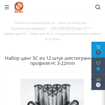
Каталог станочной оснастки
-
Оснастка станочная
-
Оснастка шпиндельная
-
ТИП 0100 ЦАНГИ серии 5C
-
Наборы цанг 5C
-
Набор цанг 5C из 12 штук шестигранного профиля
H: 3-22mm
0
Набор цанг 5C из 12 штук шестигранного
профиля H: 3-22mm
0
0