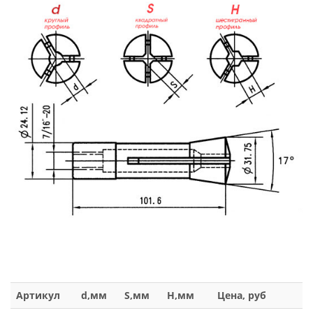
Артикул
d,мм
S,мм
H,мм
Цена, руб