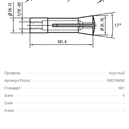
Профиль
Круглый
Артикул Pozos
R801060M
Стандарт
801
d,мм
6
S,мм
-
H,мм
-