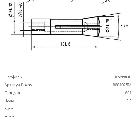
Профиль
Круглый
Артикул Pozos
R801025M
Стандарт
801
d,мм
2.5
S,мм
-
H,мм
-