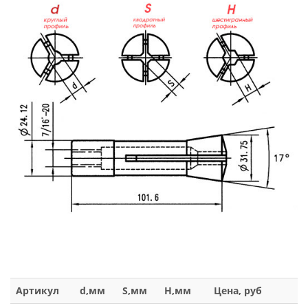
Артикул
d,мм
S,мм
H,мм
Цена, руб