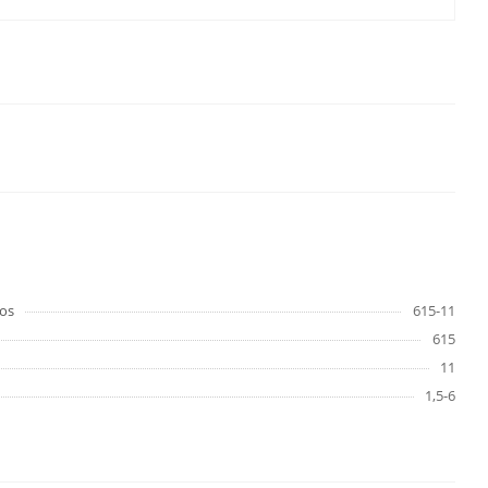
os
615-11
615
11
1,5-6