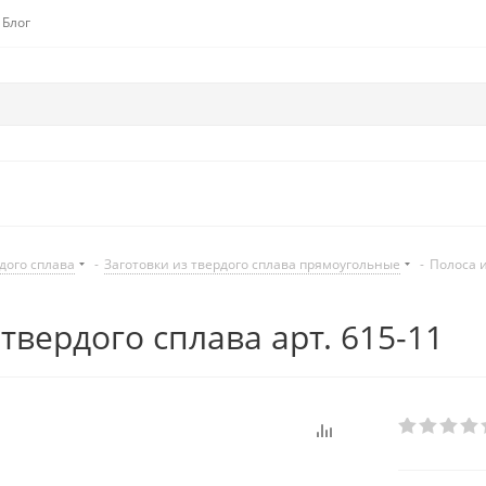
Блог
дого сплава
-
Заготовки из твердого сплава прямоугольные
-
Полоса и
твердого сплава арт. 615-11