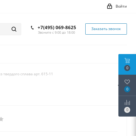
Войти
+7(495) 069-8625
Заказать звонок
Звоните с 9:00 до 18:00
0
з твердого сплава арт. 615-11
0
0