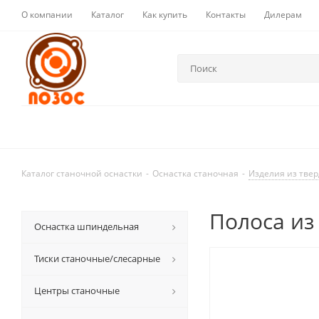
О компании
Каталог
Как купить
Контакты
Дилерам
Каталог станочной оснастки
-
Оснастка станочная
-
Изделия из твер
Полоса из 
Оснастка шпиндельная
Тиски станочные/слесарные
Центры станочные