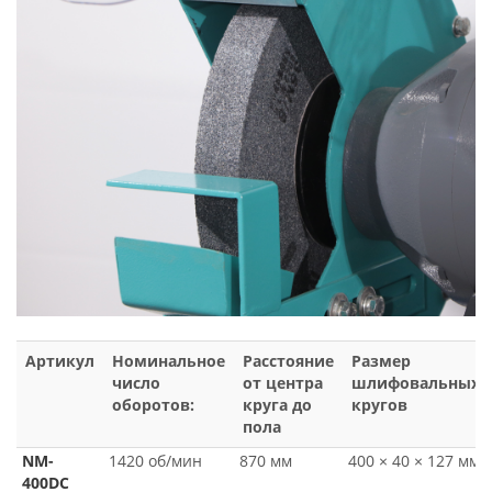
Артикул
Номинальное
Расстояние
Размер
число
от центра
шлифовальных
оборотов:
круга до
кругов
пола
NM-
1420 об/мин
870 мм
400 × 40 × 127 мм
400DC