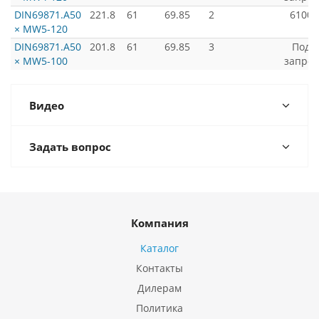
DIN69871.А50
221.8
61
69.85
2
6100
× MW5-120
DIN69871.А50
201.8
61
69.85
3
Под
× MW5-100
запрос
Видео
Задать вопрос
Компания
Каталог
Контакты
Дилерам
Политика