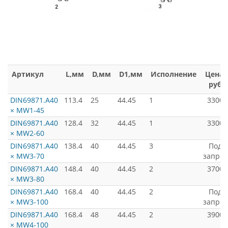
Артикул
L,мм
D,мм
D1,мм
Исполнение
Цена,
руб
DIN69871.А40
113.4
25
44.45
1
3300
× MW1-45
DIN69871.А40
128.4
32
44.45
1
3300
× MW2-60
DIN69871.А40
138.4
40
44.45
3
Под
× MW3-70
запрос
DIN69871.А40
148.4
40
44.45
2
3700
× MW3-80
DIN69871.А40
168.4
40
44.45
2
Под
× MW3-100
запрос
DIN69871.А40
168.4
48
44.45
2
3900
× MW4-100