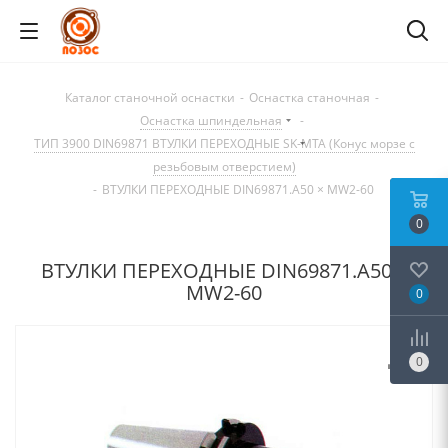
Каталог станочной оснастки
-
Оснастка станочная
-
Оснастка шпиндельная
-
ТИП 3900 DIN69871 ВТУЛКИ ПЕРЕХОДНЫЕ SK-MTA (Конус морзе с
резьбовым отверстием)
-
ВТУЛКИ ПЕРЕХОДНЫЕ DIN69871.А50 × MW2-60
0
ВТУЛКИ ПЕРЕХОДНЫЕ DIN69871.А50 ×
MW2-60
0
0