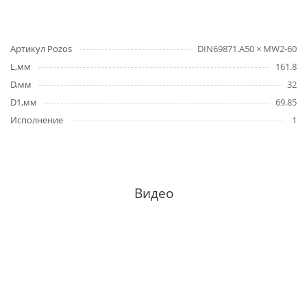
Артикул Pozos
DIN69871.А50 × MW2-60
L,мм
161.8
D,мм
32
D1,мм
69.85
Исполнение
1
Видео