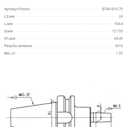
Артикул Pozos
BT40-B16-75
L2,мм
24
L,мм
164.4
D,мм
15.733
D1,мм
44.45
Резьба затяжки
M16
Вес, кг
1.55