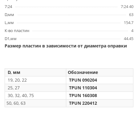
7:24
7:24 40
D,мм
63
L,мм
154.7
К-во пластин
4
D1,мм
44.45
Размер пластин в зависимости от диаметра оправки
D, мм
Обозначение
19, 20, 22
TPUN 090204
25, 27
TPUN 110304
30, 32, 40, 75
TPUN 160308
50, 60, 63
TPUN 220412