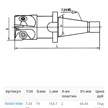
Артикул
7:24
D,мм
L,мм
К-во
D1,мм
Цена,
пластин
руб
MX40190M
7:24
19
154.7
2
44.45
Под