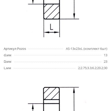
Артикул Pozos
AS-13x23xL (комплект 6шт)
d,мм
13
D,мм
23
L,мм
2;2.75;3.3;6.2;20.2;30