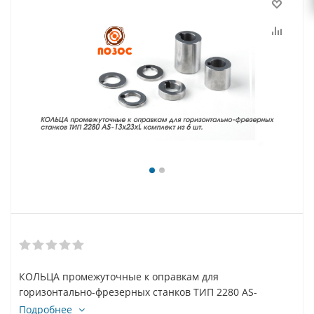
КОЛЬЦА промежуточные к оправкам для
горизонтально-фрезерных станков ТИП 2280 AS-
13x23xL комплект из 6 шт.
Подробнее