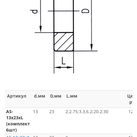
Артикул
d,мм
D,мм
L,мм
Цена
ру
AS-
13
23
2;2.75;3.3;6.2;20.2;30
120
13x23xL
(комплект
6шт)