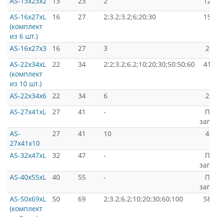
AS-13x23x2
13
23
2
120
AS-16x27xL
16
27
2;3.2;3.2;6;20;30
157
(комплект
из 6 шт.)
AS-16x27x3
16
27
3
200
AS-22x34xL
22
34
2;2;3.2;6.2;10;20;30;50:50;60
410
(комплект
из 10 шт.)
AS-22x34x6
22
34
6
250
AS-27x41xL
27
41
-
По
запр
AS-
27
41
10
420
27x41x10
AS-32x47xL
32
47
-
По
запр
AS-40x55xL
40
55
-
По
запр
AS-50x69xL
50
69
2;3.2;6.2;10;20;30;60;100
580
(комплект