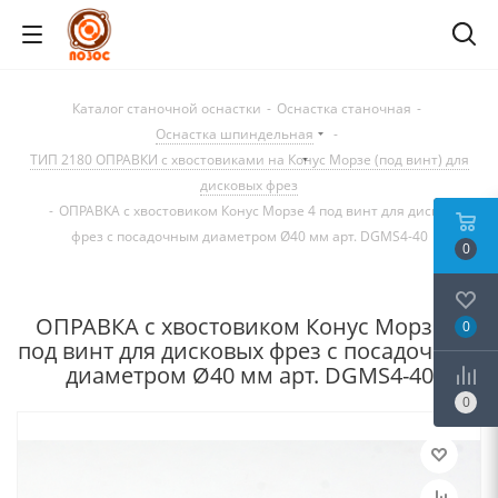
Каталог станочной оснастки
-
Оснастка станочная
-
Оснастка шпиндельная
-
ТИП 2180 ОПРАВКИ с хвостовиками на Конус Морзе (под винт) для
дисковых фрез
-
ОПРАВКА с хвостовиком Конус Морзе 4 под винт для дисковых
фрез с посадочным диаметром Ø40 мм арт. DGMS4-40
0
ОПРАВКА с хвостовиком Конус Морзе 4
0
под винт для дисковых фрез с посадочным
диаметром Ø40 мм арт. DGMS4-40
0