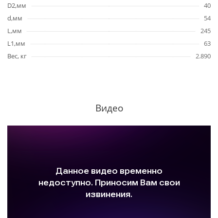
D2,мм
40
d,мм
54
L,мм
245
L1,мм
63
Вес, кг
2.890
Видео