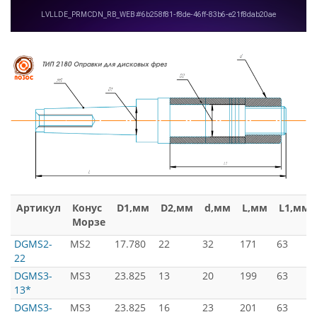
Артикул
Конус
D1,мм
D2,мм
d,мм
L,мм
L1,мм
Морзе
DGMS2-
MS2
17.780
22
32
171
63
22
DGMS3-
MS3
23.825
13
20
199
63
13*
DGMS3-
MS3
23.825
16
23
201
63